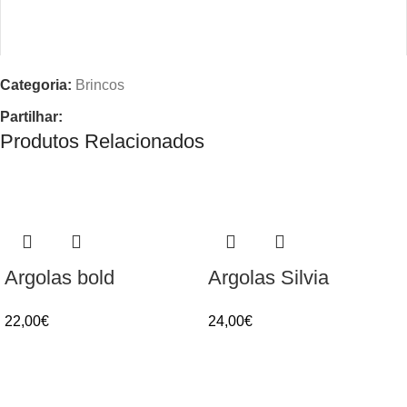
Categoria:
Brincos
Partilhar:
Produtos Relacionados
Nome
*
Email
*
Argolas bold
Argolas Silvia
22,00
€
24,00
€
Guardar o meu nome, email e site neste navegador para a
próxima vez que eu comentar.