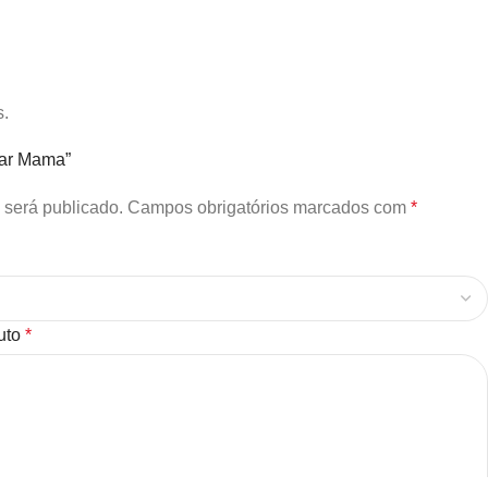
s.
olar Mama”
 será publicado.
Campos obrigatórios marcados com
*
duto
*