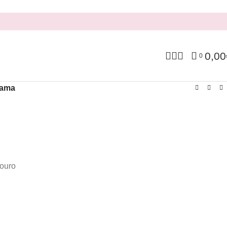
0,00
0
Mama
 ouro