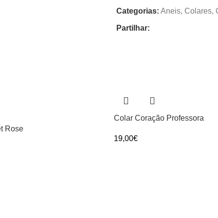
Categorias:
Aneis
,
Colares
,
Partilhar:
Nome
*
Email
*
Colar Coração Professora
et Rose
19,00
€
Guardar o meu nome, email e 