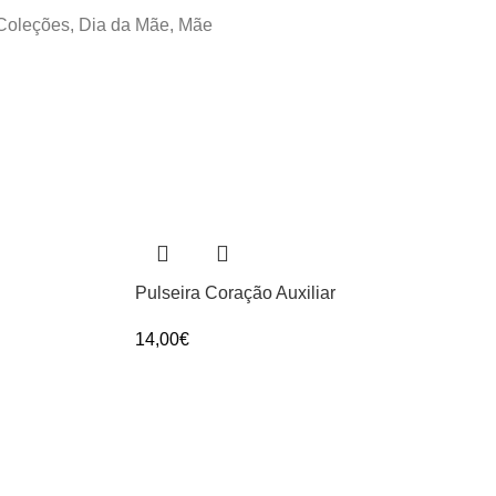
Coleções
,
Dia da Mãe
,
Mãe
Pulseira Coração Auxiliar
14,00
€
site neste navegador para a próxima vez que eu comentar.